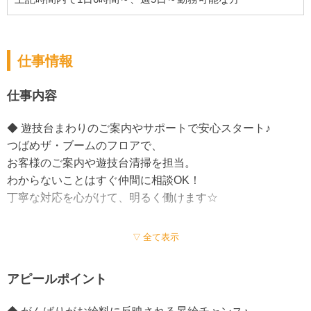
仕事情報
仕事内容
◆ 遊技台まわりのご案内やサポートで安心スタート♪
つばめザ・ブームのフロアで、
お客様のご案内や遊技台清掃を担当。
わからないことはすぐ仲間に相談OK！
丁寧な対応を心がけて、明るく働けます☆
◆ 景品交換やカウンター業務も楽しく♪
全て表示
カウンターでの景品交換や
簡単なレジ操作もお願いします♪
アピールポイント
未経験の方も丁寧に教えます。
お客様と会話する機会も多めなのが特徴◎