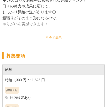
◆ がんばりがお給料に反映される昇給チャンス♪
日々の努力や成果に応じて、
◆ 機械管理で重たい作業なし！
しっかり昇給の道があります◎
各台計数機が導入済みなので、
頑張りがそのまま形になるので、
玉運びなどの重労働がありません。
やりがいを実感できます！
体への負担が少なく働きやすい！
コツコツ作業が好きな方にぴったりです♪
◆ うれしい賞与でモチベーションアップ☆
全て表示
定期的な賞与支給あり♪
スタッフのがんばりに感謝を込めて、
プラスアルファのご褒美も！
募集要項
毎日の仕事に張り合いが出ます。
給与
◆ 髪色自由であなたらしい個性も大歓迎！
おしゃれに自分らしく働ける職場。
時給 1,300 円 〜 1,625 円
髪色の制限なしなので、
好きなカラーでOK！
昇給有り
自分の個性を大切にできる環境です☆
社内規定あり