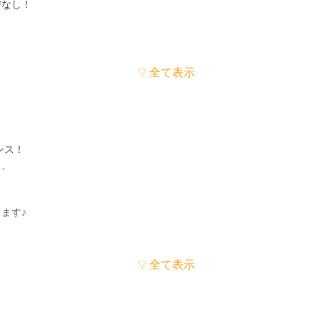
びなし！
仕事
全て表示
ンス！
し、
力！
、
ます。
ます♪
、
◎
フにも
全て表示
ています。
す☆