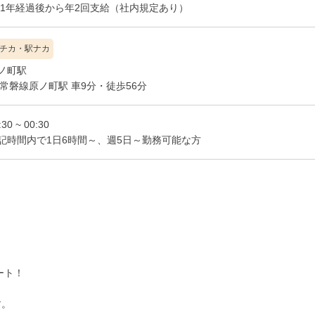
1年経過後から年2回支給（社内規定あり）
チカ・駅ナカ
ノ町駅
R常磐線原ノ町駅 車9分・徒歩56分
:30 ~ 00:30
記時間内で1日6時間～、週5日～勤務可能な方
ート！
す。