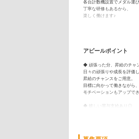
各台計数機設置でメダル運
丁寧な研修もあるから、
楽しく働けます♪
◆ お客様に笑顔を届けるお
簡単な接客や景品交換、
ホール内のご案内が中心。
お客様とのふれあいで、
アピールポイント
やりがいも実感できます。
明るい対応が活かせます☆
◆ 頑張った分、昇給のチャ
日々の頑張りや成長を評価
◆ 働きやすい職場環境が魅
昇給のチャンスをご用意。
スタッフ同士も仲が良く、
目標に向かって働きながら
フォロー体制が充実してい
モチベーションもアップでき
シフトも相談しやすいから
自分のペースで働けますよ
◆ 嬉しい賞与支給あり◎
パート・アルバイトスタッ
しっかりと賞与をご用意し
仕事の成果や日々の姿勢が
しっかりと報われる環境で