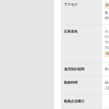
アクセス
駅
原
J
応募資格
※
※
※
高
雇用契約期間
常
勤務時間
08
上
勤務必須曜日