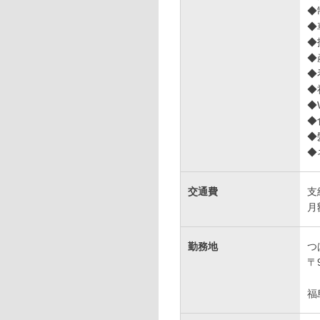
◆
◆
◆
◆
◆
◆
◆
◆
◆
◆
交通費
支
勤務地
つ
〒9