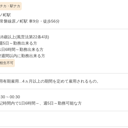
チカ・駅ナカ
ノ町駅
R常磐線原ノ町駅 車9分・徒歩56分
18歳以上(風営法第22条4項)
週5日～勤務出来る方
1日6時間～勤務出来る方
校生不可
用有期雇用...4ヵ月以上の期間を定めて雇用されるもの。
:30 ~ 00:30
記時間内で1日6時間～、週5日～勤務可能な方