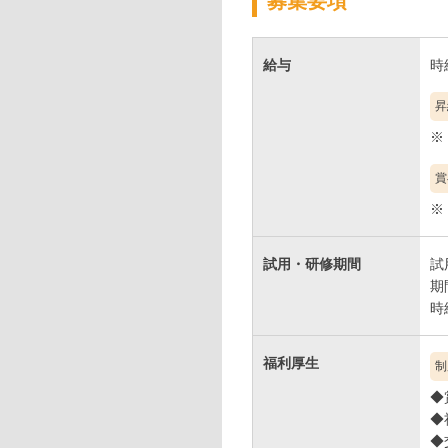
募集要項
◆ 髪色自由で自分らしく！
髪色の制限はありません。
給与
時給
オシャレを楽しみながら、
自分らしさを大切にできま
昇
働くのがもっと楽しくなりま
賞
試用・研修期間
試
期
福利厚生
制
◆
◆
◆