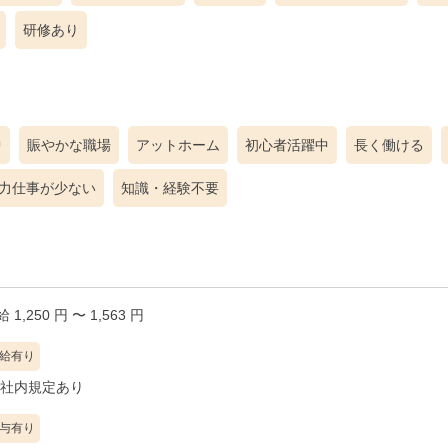
研修あり
中
賑やかな職場
アットホーム
初心者活躍中
長く働ける
力仕事が少ない
知識・経験不要
 1,250 円 〜 1,563 円
給有り
社内規定あり
与有り