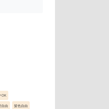
クOK
型自由
髪色自由