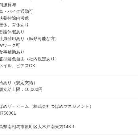
制服貸与
車・バイク通勤可
扶養控除内考慮
産休、育休あり
看護休暇あり
社員登用あり（転勤可能な方）
Wワーク可
食事補助あり
髪型髪色自由（社内規定あり）
ネイル、ピアスOK
給あり（規定支給）
ばめザ・ビーム（株式会社つばめマネジメント）
750061