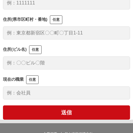
住所(県市区町村・番地)
任意
住所(ビル名)
任意
現在の職業
任意